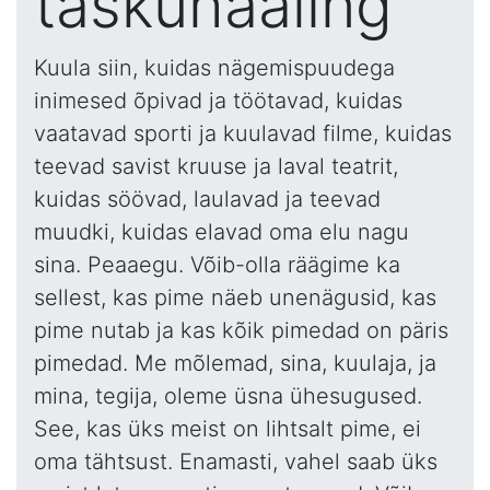
taskuhääling
Kuula siin, kuidas nägemispuudega
inimesed õpivad ja töötavad, kuidas
vaatavad sporti ja kuulavad filme, kuidas
teevad savist kruuse ja laval teatrit,
kuidas söövad, laulavad ja teevad
muudki, kuidas elavad oma elu nagu
sina. Peaaegu. Võib-olla räägime ka
sellest, kas pime näeb unenägusid, kas
pime nutab ja kas kõik pimedad on päris
pimedad. Me mõlemad, sina, kuulaja, ja
mina, tegija, oleme üsna ühesugused.
See, kas üks meist on lihtsalt pime, ei
oma tähtsust. Enamasti, vahel saab üks