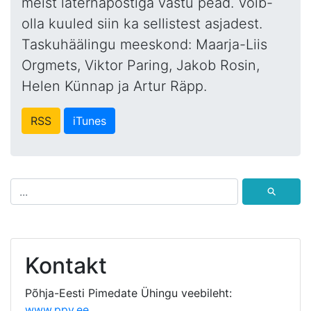
meist laternapostiga vastu pead. Võib-
olla kuuled siin ka sellistest asjadest.
Taskuhäälingu meeskond: Maarja-Liis
Orgmets, Viktor Paring, Jakob Rosin,
Helen Künnap ja Artur Räpp.
RSS
iTunes
⚲
Kontakt
Põhja-Eesti Pimedate Ühingu veebileht:
www.ppy.ee