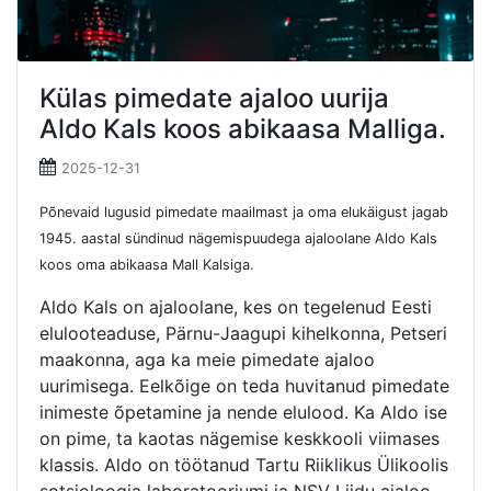
Külas pimedate ajaloo uurija
Aldo Kals koos abikaasa Malliga.
2025-12-31
Põnevaid lugusid pimedate maailmast ja oma elukäigust jagab
1945. aastal sündinud nägemispuudega ajaloolane Aldo Kals
koos oma abikaasa Mall Kalsiga.
Aldo Kals on ajaloolane, kes on tegelenud Eesti
elulooteaduse, Pärnu-Jaagupi kihelkonna, Petseri
maakonna, aga ka meie pimedate ajaloo
uurimisega. Eelkõige on teda huvitanud pimedate
inimeste õpetamine ja nende elulood. Ka Aldo ise
on pime, ta kaotas nägemise keskkooli viimases
klassis. Aldo on töötanud Tartu Riiklikus Ülikoolis