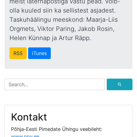
meist laternapostiga vastu pead. Võib-
olla kuuled siin ka sellistest asjadest.
Taskuhäälingu meeskond: Maarja-Liis
Orgmets, Viktor Paring, Jakob Rosin,
Helen Künnap ja Artur Räpp.
RSS
iTunes
⚲
Kontakt
Põhja-Eesti Pimedate Ühingu veebileht:
www.ppy.ee