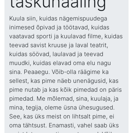
taskuhääling
Kuula siin, kuidas nägemispuudega
inimesed õpivad ja töötavad, kuidas
vaatavad sporti ja kuulavad filme, kuidas
teevad savist kruuse ja laval teatrit,
kuidas söövad, laulavad ja teevad
muudki, kuidas elavad oma elu nagu
sina. Peaaegu. Võib-olla räägime ka
sellest, kas pime näeb unenägusid, kas
pime nutab ja kas kõik pimedad on päris
pimedad. Me mõlemad, sina, kuulaja, ja
mina, tegija, oleme üsna ühesugused.
See, kas üks meist on lihtsalt pime, ei
oma tähtsust. Enamasti, vahel saab üks