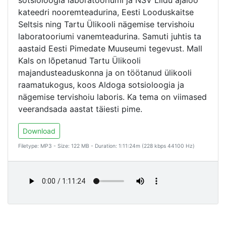
sotsioloogia laboratooriumi ja NSV Liidu ajaloo
kateedri nooremteadurina, Eesti Looduskaitse
Seltsis ning Tartu Ülikooli nägemise tervishoiu
laboratooriumi vanemteadurina. Samuti juhtis ta
aastaid Eesti Pimedate Muuseumi tegevust. Mall
Kals on lõpetanud Tartu Ülikooli
majandusteaduskonna ja on töötanud ülikooli
raamatukogus, koos Aldoga sotsioloogia ja
nägemise tervishoiu laboris. Ka tema on viimased
veerandsada aastat täiesti pime.
Download
Filetype: MP3 - Size: 122 MB - Duration: 1:11:24m (228 kbps 44100 Hz)