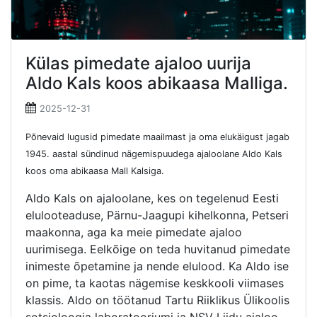
Külas pimedate ajaloo uurija
Aldo Kals koos abikaasa Malliga.
2025-12-31
Põnevaid lugusid pimedate maailmast ja oma elukäigust jagab
1945. aastal sündinud nägemispuudega ajaloolane Aldo Kals
koos oma abikaasa Mall Kalsiga.
Aldo Kals on ajaloolane, kes on tegelenud Eesti
elulooteaduse, Pärnu-Jaagupi kihelkonna, Petseri
maakonna, aga ka meie pimedate ajaloo
uurimisega. Eelkõige on teda huvitanud pimedate
inimeste õpetamine ja nende elulood. Ka Aldo ise
on pime, ta kaotas nägemise keskkooli viimases
klassis. Aldo on töötanud Tartu Riiklikus Ülikoolis