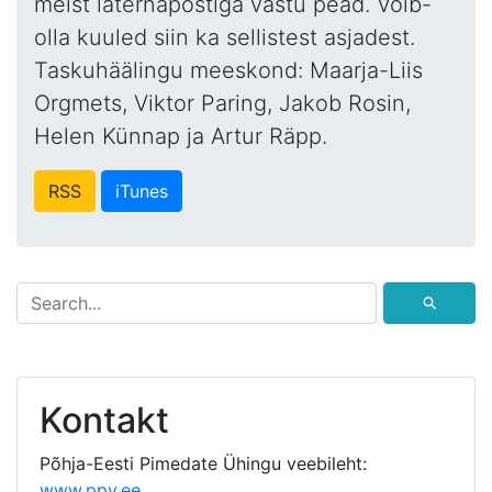
meist laternapostiga vastu pead. Võib-
olla kuuled siin ka sellistest asjadest.
Taskuhäälingu meeskond: Maarja-Liis
Orgmets, Viktor Paring, Jakob Rosin,
Helen Künnap ja Artur Räpp.
RSS
iTunes
⚲
Kontakt
Põhja-Eesti Pimedate Ühingu veebileht:
www.ppy.ee