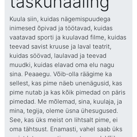
taskuhääling
Kuula siin, kuidas nägemispuudega
inimesed õpivad ja töötavad, kuidas
vaatavad sporti ja kuulavad filme, kuidas
teevad savist kruuse ja laval teatrit,
kuidas söövad, laulavad ja teevad
muudki, kuidas elavad oma elu nagu
sina. Peaaegu. Võib-olla räägime ka
sellest, kas pime näeb unenägusid, kas
pime nutab ja kas kõik pimedad on päris
pimedad. Me mõlemad, sina, kuulaja, ja
mina, tegija, oleme üsna ühesugused.
See, kas üks meist on lihtsalt pime, ei
oma tähtsust. Enamasti, vahel saab üks