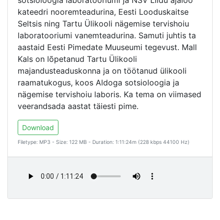
sotsioloogia laboratooriumi ja NSV Liidu ajaloo
kateedri nooremteadurina, Eesti Looduskaitse
Seltsis ning Tartu Ülikooli nägemise tervishoiu
laboratooriumi vanemteadurina. Samuti juhtis ta
aastaid Eesti Pimedate Muuseumi tegevust. Mall
Kals on lõpetanud Tartu Ülikooli
majandusteaduskonna ja on töötanud ülikooli
raamatukogus, koos Aldoga sotsioloogia ja
nägemise tervishoiu laboris. Ka tema on viimased
veerandsada aastat täiesti pime.
Download
Filetype: MP3 - Size: 122 MB - Duration: 1:11:24m (228 kbps 44100 Hz)