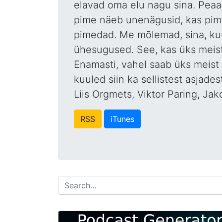
elavad oma elu nagu sina. Peaae
pime näeb unenägusid, kas pime
pimedad. Me mõlemad, sina, kuul
ühesugused. See, kas üks meist 
Enamasti, vahel saab üks meist 
kuuled siin ka sellistest asjad
Liis Orgmets, Viktor Paring, Ja
RSS
iTunes