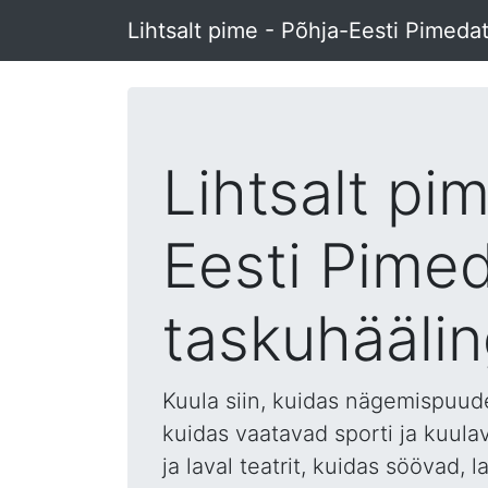
Lihtsalt pime - Põhja-Eesti Pimeda
Lihtsalt pi
Eesti Pime
taskuhääli
Kuula siin, kuidas nägemispuud
kuidas vaatavad sporti ja kuula
ja laval teatrit, kuidas söövad,