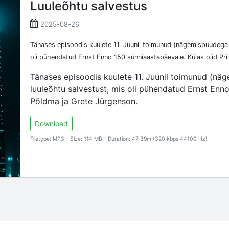
Luuleõhtu salvestus
2025-08-26
Tänases episoodis kuulete 11. Juunil toimunud (nägemispuudega i
oli pühendatud Ernst Enno 150 sünniaastapäevale. Külas olid Pri
Tänases episoodis kuulete 11. Juunil toimunud (näg
luuleõhtu salvestust, mis oli pühendatud Ernst Enno
Põldma ja Grete Jürgenson.
Download
Filetype: MP3 - Size: 114 MB - Duration: 47:39m (320 kbps 44100 Hz)