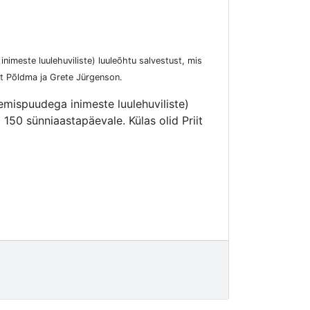
nimeste luulehuviliste) luuleõhtu salvestust, mis
it Põldma ja Grete Jürgenson.
emispuudega inimeste luulehuviliste)
 150 sünniaastapäevale. Külas olid Priit