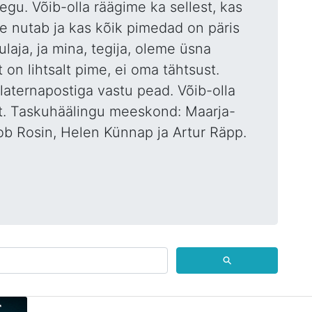
gu. Võib-olla räägime ka sellest, kas
 nutab ja kas kõik pimedad on päris
aja, ja mina, tegija, oleme üsna
on lihtsalt pime, ei oma tähtsust.
laternapostiga vastu pead. Võib-olla
est. Taskuhäälingu meeskond: Maarja-
kob Rosin, Helen Künnap ja Artur Räpp.
⚲