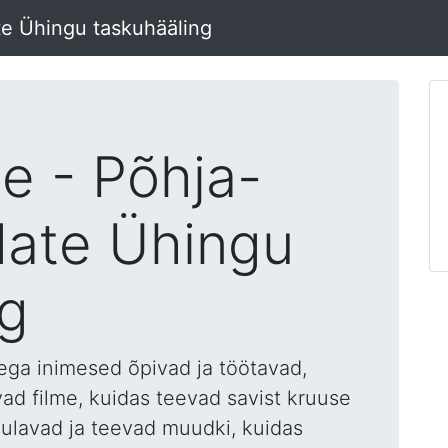
te Ühingu taskuhääling
me - Põhja-
date Ühingu
ng
ega inimesed õpivad ja töötavad,
vad filme, kuidas teevad savist kruuse
 laulavad ja teevad muudki, kuidas