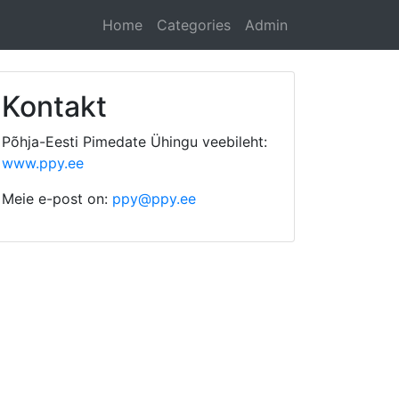
Home
Categories
Admin
Kontakt
Põhja-Eesti Pimedate Ühingu veebileht:
www.ppy.ee
Meie e-post on:
ppy@ppy.ee