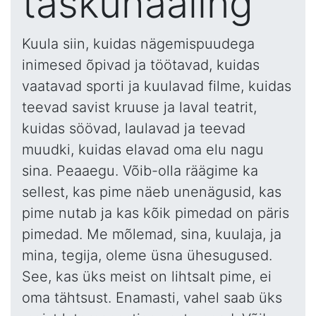
taskuhääling
Kuula siin, kuidas nägemispuudega
inimesed õpivad ja töötavad, kuidas
vaatavad sporti ja kuulavad filme, kuidas
teevad savist kruuse ja laval teatrit,
kuidas söövad, laulavad ja teevad
muudki, kuidas elavad oma elu nagu
sina. Peaaegu. Võib-olla räägime ka
sellest, kas pime näeb unenägusid, kas
pime nutab ja kas kõik pimedad on päris
pimedad. Me mõlemad, sina, kuulaja, ja
mina, tegija, oleme üsna ühesugused.
See, kas üks meist on lihtsalt pime, ei
oma tähtsust. Enamasti, vahel saab üks