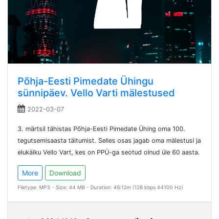
Põhja-Eesti Pimedate Ühingu
sünnipäev. Vello Varti mälestused
2022-03-07
3. märtsil tähistas Põhja-Eesti Pimedate Ühing oma 100.
tegutsemisaasta täitumist. Selles osas jagab oma mälestusi ja
elukäiku Vello Vart, kes on PPÜ-ga seotud olnud üle 60 aasta.
More
Download
Filetype: MP3 - Size: 44 MB - Duration: 46:12m (128 kbps 44100 Hz)