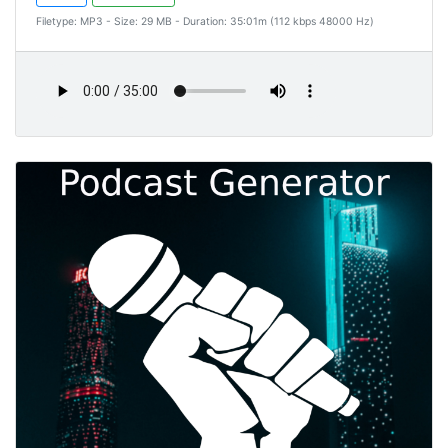
Filetype: MP3 - Size: 29 MB - Duration: 35:01m (112 kbps 48000 Hz)