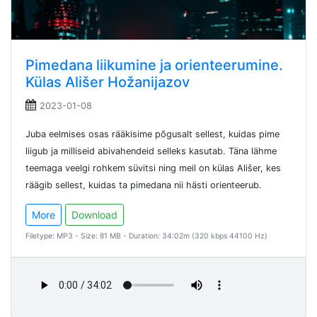
Pimedana liikumine ja orienteerumine.
Külas Ališer Hožanijazov
2023-01-08
Juba eelmises osas rääkisime põgusalt sellest, kuidas pime
liigub ja milliseid abivahendeid selleks kasutab. Täna lähme
teemaga veelgi rohkem süvitsi ning meil on külas Ališer, kes
räägib sellest, kuidas ta pimedana nii hästi orienteerub.
More
Download
Filetype: MP3 - Size: 81 MB - Duration: 34:02m (320 kbps 44100 Hz)