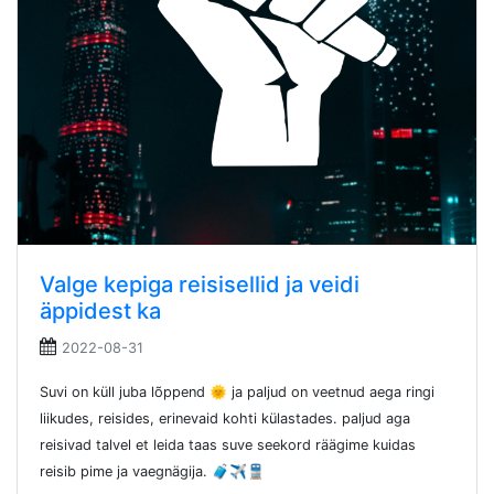
Valge kepiga reisisellid ja veidi
äppidest ka
2022-08-31
Suvi on küll juba lõppend 🌞 ja paljud on veetnud aega ringi
liikudes, reisides, erinevaid kohti külastades. paljud aga
reisivad talvel et leida taas suve seekord räägime kuidas
reisib pime ja vaegnägija. 🧳✈️🚆