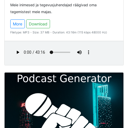
Meie inimesed ja tegevusjuhendajad räägivad oma
tegemistest meie majas.
More
Download
Filetype: MP3 - Size: 37 MB - Duration: 43:16m (115 kbps 48000 Hz)