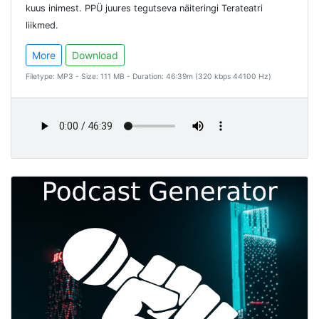
kuus inimest. PPÜ juures tegutseva näiteringi Terateatri
liikmed.
More
Download
Filetype: MP3 - Size: 111 MB - Duration: 46:39m (320 kbps 44100 Hz)