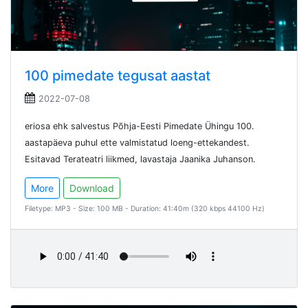
100 pimedate tegusat aastat
2022-07-08
eriosa ehk salvestus Põhja-Eesti Pimedate Ühingu 100.
aastapäeva puhul ette valmistatud loeng-ettekandest.
Esitavad Terateatri liikmed, lavastaja Jaanika Juhanson.
More
Download
Filetype: MP3 - Size: 100 MB - Duration: 41:40m (320 kbps 44100 Hz)