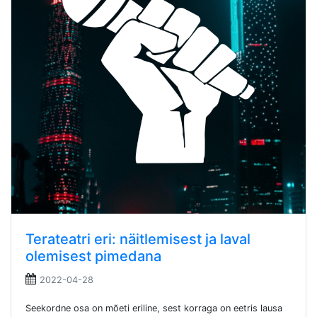
Terateatri eri: näitlemisest ja laval
olemisest pimedana
2022-04-28
Seekordne osa on mõeti eriline, sest korraga on eetris lausa