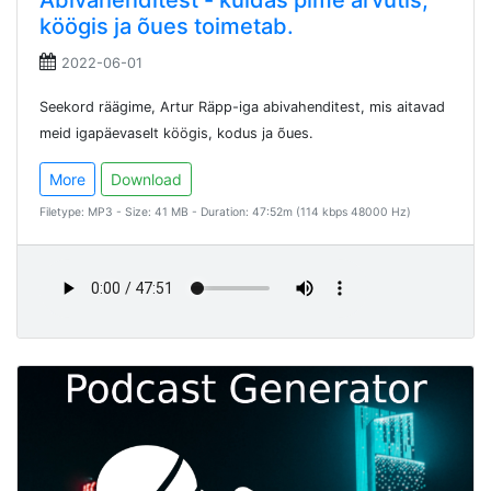
Abivahenditest - kuidas pime arvutis,
köögis ja õues toimetab.
2022-06-01
Seekord räägime, Artur Räpp-iga abivahenditest, mis aitavad
meid igapäevaselt köögis, kodus ja õues.
More
Download
Filetype: MP3 - Size: 41 MB - Duration: 47:52m (114 kbps 48000 Hz)