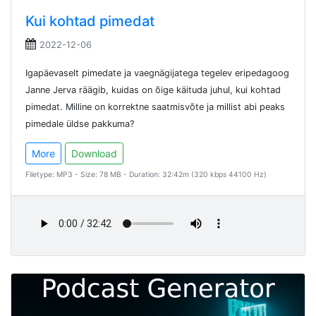
Kui kohtad pimedat
2022-12-06
Igapäevaselt pimedate ja vaegnägijatega tegelev eripedagoog
Janne Jerva räägib, kuidas on õige käituda juhul, kui kohtad
pimedat. Milline on korrektne saatmisvõte ja millist abi peaks
pimedale üldse pakkuma?
More
Download
Filetype: MP3 - Size: 78 MB - Duration: 32:42m (320 kbps 44100 Hz)