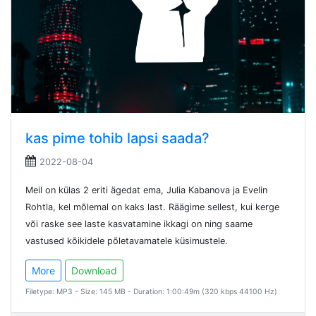
kas pime tohib lapsi saada?
2022-08-04
Meil on külas 2 eriti ägedat ema, Julia Kabanova ja Evelin
Rohtla, kel mõlemal on kaks last. Räägime sellest, kui kerge
või raske see laste kasvatamine ikkagi on ning saame
vastused kõikidele põletavamatele küsimustele.
More
Download
Filetype: MP3 - Size: 145 MB - Duration: 1:00:49m (320 kbps 44100 Hz)