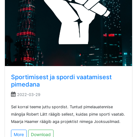
Sportimisest ja spordi vaatamisest
pimedana
2022-03-29
Sel korral teeme juttu spordist. Tuntud pimelauatennise
mängija Robert Lätt räägib sellest, kuidas pime sporti vaatab.
Maarja Haamer räägib aga projektist nimega Jooksusilmad.
More
Download