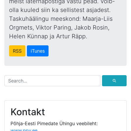
meist laternapostiga vastu pead. Võib-
olla kuuled siin ka sellistest asjadest.
Taskuhäälingu meeskond: Maarja-Liis
Orgmets, Viktor Paring, Jakob Rosin,
Helen Künnap ja Artur Räpp.
RSS
iTunes
⚲
Kontakt
Põhja-Eesti Pimedate Ühingu veebileht:
www.ppy.ee