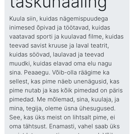
taskuhääling
Kuula siin, kuidas nägemispuudega
inimesed õpivad ja töötavad, kuidas
vaatavad sporti ja kuulavad filme, kuidas
teevad savist kruuse ja laval teatrit,
kuidas söövad, laulavad ja teevad
muudki, kuidas elavad oma elu nagu
sina. Peaaegu. Võib-olla räägime ka
sellest, kas pime näeb unenägusid, kas
pime nutab ja kas kõik pimedad on päris
pimedad. Me mõlemad, sina, kuulaja, ja
mina, tegija, oleme üsna ühesugused.
See, kas üks meist on lihtsalt pime, ei
oma tähtsust. Enamasti, vahel saab üks