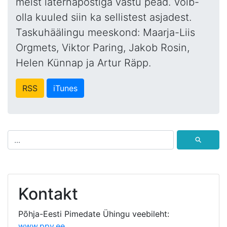
meist laternapostiga vastu pead. Võib-
olla kuuled siin ka sellistest asjadest.
Taskuhäälingu meeskond: Maarja-Liis
Orgmets, Viktor Paring, Jakob Rosin,
Helen Künnap ja Artur Räpp.
RSS
iTunes
⚲
Kontakt
Põhja-Eesti Pimedate Ühingu veebileht:
www.ppy.ee